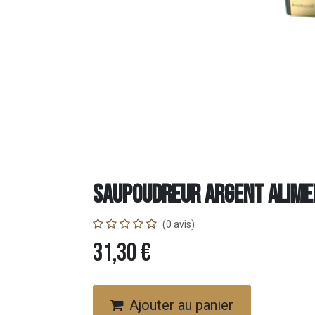
Saupoudreur argent Alime
(0 avis)
31,30
€
Ajouter au panier