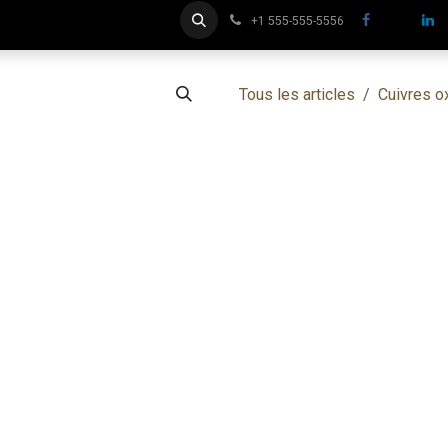
Inscription Clients professionnels
Formations dorure
+1 555-555-5556
Tous les articles
Cuivres 